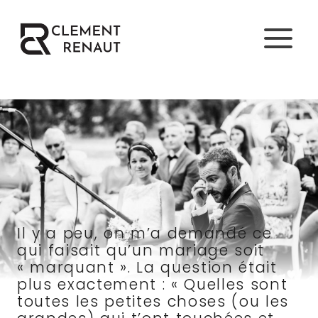
Aller
au
contenu
Il y a peu, on m’a demandé ce
qui faisait qu’un mariage soit
« marquant ». La question était
plus exactement : « Quelles sont
toutes les petites choses (ou les