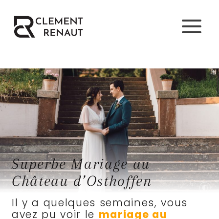
Aller
au
contenu
Superbe Mariage au
Château d’Osthoffen
Il y a quelques semaines, vous
avez pu voir le
mariage au