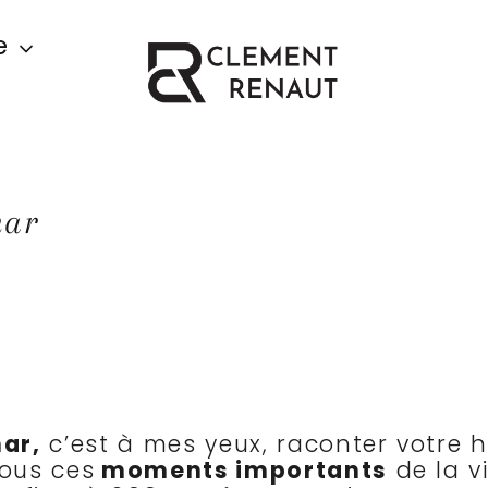
e
mar
ar,
c’est à mes yeux, raconter votre hi
tous ces
moments importants
de la v