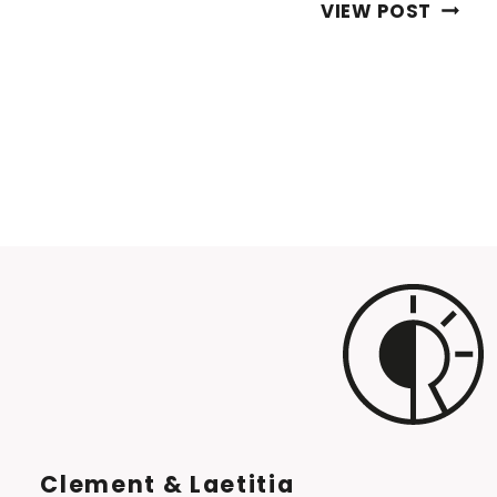
COMM
VIEW POST
ORGAN
VOTR
PORTR
DE
Navigation
FAMIL
de
?
page
Clement & Laetitia