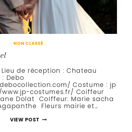
NON CLASSÉ
el
: Lieu de réception : Chateau
 : Debo
/debocollection.com/ Costume : jp
/www.jp-costumes.fr/ Coiffeur
rane Dolat CoIffeur: Marie sacha
 Agapanthe Fleurs mairie et…
JUSTINE
VIEW POST
ET