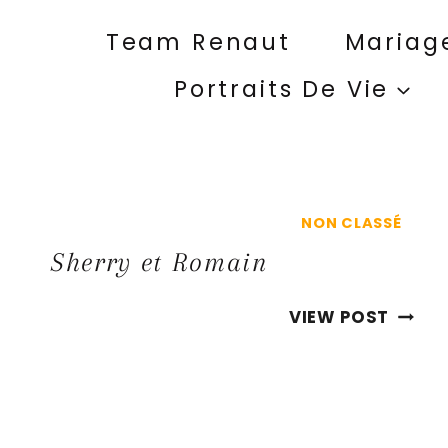
Aller
au
Team Renaut
Mariag
contenu
Portraits De Vie
NON CLASSÉ
Sherry et Romain
SHERR
VIEW POST
ET
ROMA