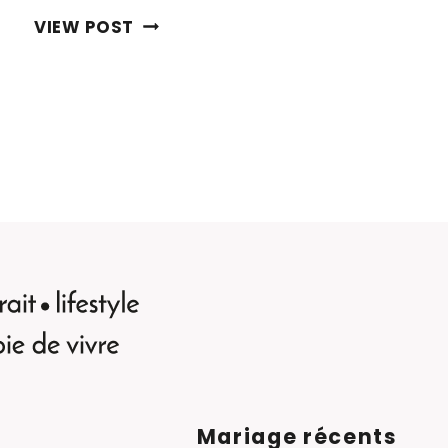
SHOOTING
VIEW POST
PHOTO
EN
FAMILLE
EN
ALSACE
e
PAR
CLEMENT
RENAUT
Mariage récents