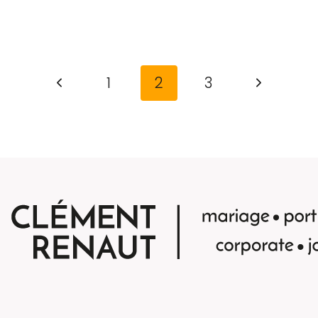
ENT
ISER
E
AIT
Page
Page
1
2
3
LE
précédente
suivant