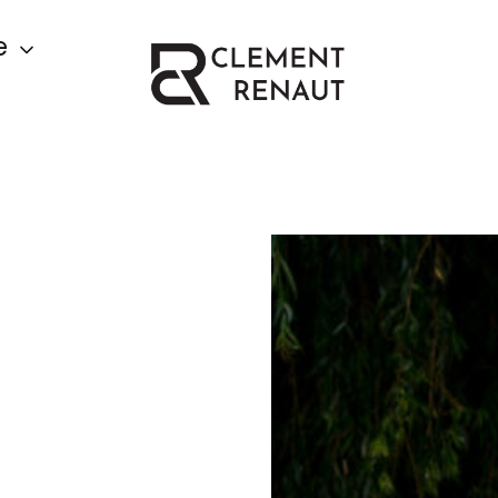
e
Y
IN