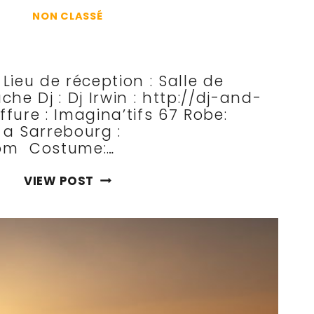
RAPHAEL
NON CLASSÉ
 Lieu de réception : Salle de
he Dj : Dj Irwin : http://dj-and-
ffure : Imagina’tifs 67 Robe:
e a Sarrebourg :
com Costume:…
EMILIE
VIEW POST
ET
STEVE