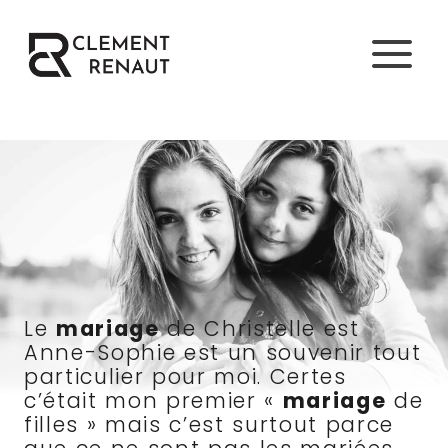
Aller
au
contenu
Le
mariage
de Christelle est
Anne-Sophie est un souvenir tout
particulier pour moi. Certes
c’était mon premier «
mariage
de
filles » mais c’est surtout parce