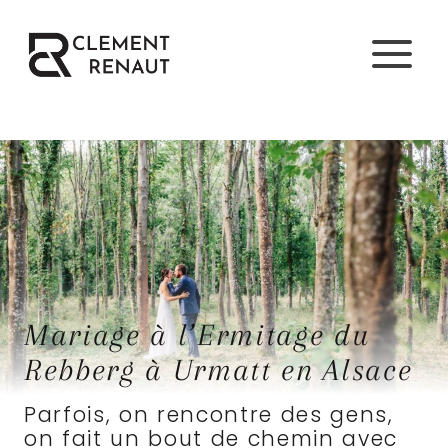
Aller
au
contenu
Mariage à l’Ermitage du
Rebberg à Urmatt en Alsace
Parfois, on rencontre des gens,
on fait un bout de chemin avec