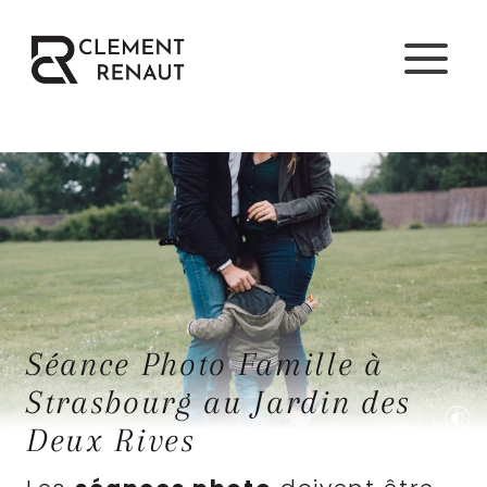
Aller
au
contenu
Séance Photo Famille à
Strasbourg au Jardin des
Deux Rives