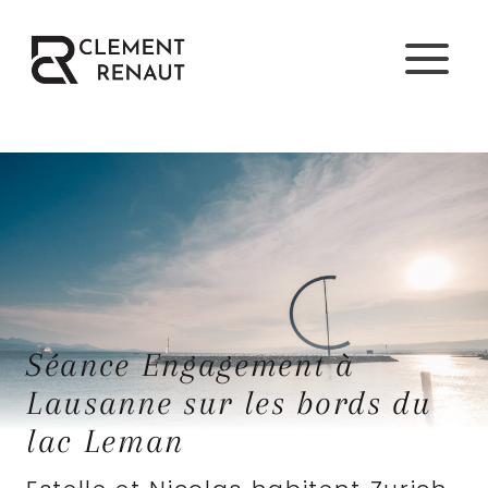
Aller
au
contenu
Séance Engagement à
Lausanne sur les bords du
lac Leman