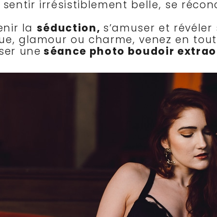
sentir irrésistiblement belle, se récon
enir la
séduction,
s’amuser et révéler
ue, glamour ou charme, venez en toute
iser une
séance photo boudoir extrao