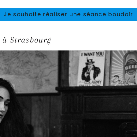
Je souhaite réaliser une séance boudoir
r à Strasbourg