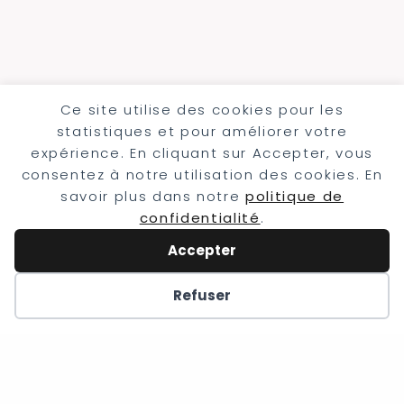
Ce site utilise des cookies pour les
statistiques et pour améliorer votre
expérience. En cliquant sur Accepter, vous
consentez à notre utilisation des cookies. En
savoir plus dans notre
politique de
Mariage récents
confidentialité
.
Mariage franco écossais en Alsace
Accepter
Mariage LGBT au Chauffour
Refuser
Mariage au Chateau de Thanvillé
© 2026 Clément Renaut - Duo
Photo et Vidéo |
Sightsee Design
|
HTML Sitemap