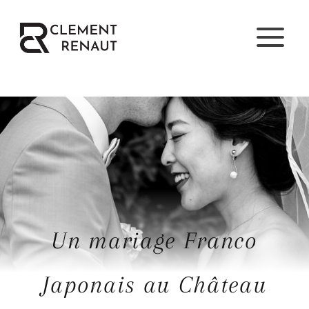
Aller
au
contenu
Un mariage Franco
Japonais au Château