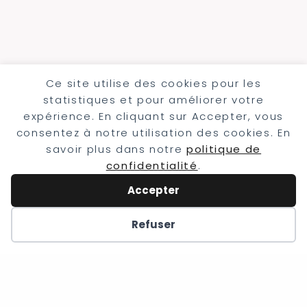
Ce site utilise des cookies pour les
statistiques et pour améliorer votre
expérience. En cliquant sur Accepter, vous
consentez à notre utilisation des cookies. En
savoir plus dans notre
politique de
Mariage récents
confidentialité
.
Mariage franco écossais en Alsace
Accepter
Mariage LGBT au Chauffour
Refuser
Mariage au Chateau de Thanvillé
© 2026 Clément Renaut - Duo
Photo et Vidéo |
Sightsee Design
|
HTML Sitemap