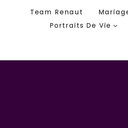
Aller
au
Team Renaut
Mariag
contenu
Portraits De Vie